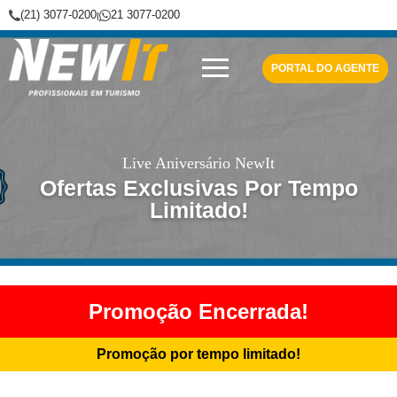
(21) 3077-0200
21 3077-0200
|
NewIt - Profissionais em Turismo
PORTAL DO AGENTE
Live Aniversário NewIt
Ofertas Exclusivas Por Tempo
Limitado!
Promoção Encerrada!
Promoção por tempo limitado!