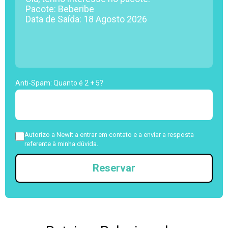
Anti-Spam: Quanto é 2 + 5?
Autorizo a NewIt a entrar em contato e a enviar a resposta
referente à minha dúvida.
Reservar