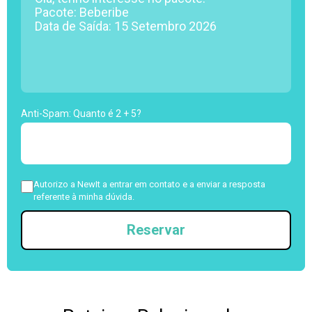
Anti-Spam: Quanto é 2 + 5?
Autorizo a NewIt a entrar em contato e a enviar a resposta
referente à minha dúvida.
Reservar