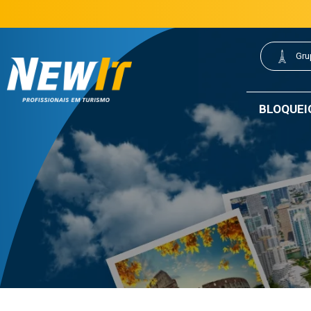
(21) 3077-0200
21 3077-0200
|
Gru
NewIt - Profissionais em Turismo
BLOQUEI