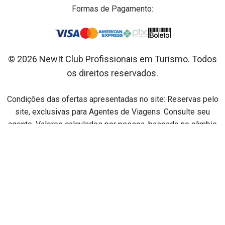
Formas de Pagamento:
© 2026 NewIt Club Profissionais em Turismo. Todos
os direitos reservados.
Condições das ofertas apresentadas no site: Reservas pelo
site, exclusivas para Agentes de Viagens. Consulte seu
agente. Valores calculados por pessoa, baseado no câmbio
do dia, sujeitos a disponibilidade de lugares, datas de
saídas, condições de pagamentos, variação cambial em
relação ao dia do pagamento e alterações sem aviso prévio.
Preços por pessoa na acomodação especificada em cada
oferta. Legenda de acomodações: DBL = Duplo / TPL =
Triplo / QDP = Quádruplo.