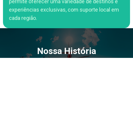
permite oferecer uma variedade de destinos e
experiências exclusivas, com suporte local em
cada região.
Nossa História
+
10.000
VIAGENS PLANEJADAS