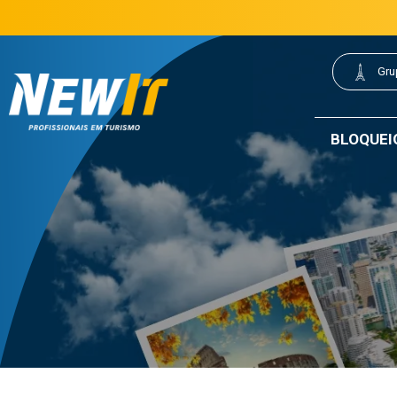
(21) 3077-0200
21 3077-0200
|
Gru
NewIt - Profissionais em Turismo
BLOQUEI