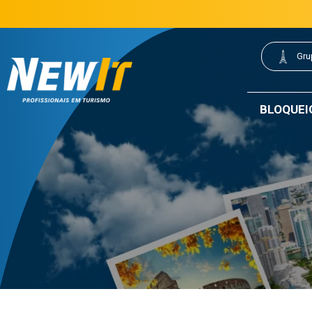
(21) 3077-0200
21 3077-0200
|
Gru
NewIt - Profissionais em Turismo
BLOQUEI