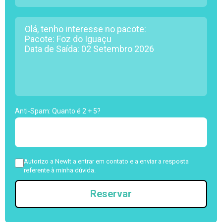
Anti-Spam: Quanto é 2 + 5?
Autorizo a NewIt a entrar em contato e a enviar a resposta
referente à minha dúvida.
Reservar