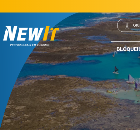
(21) 3077-0200
21 3077-0200
|
Gru
NewIt - Profissionais em Turismo
BLOQUEI