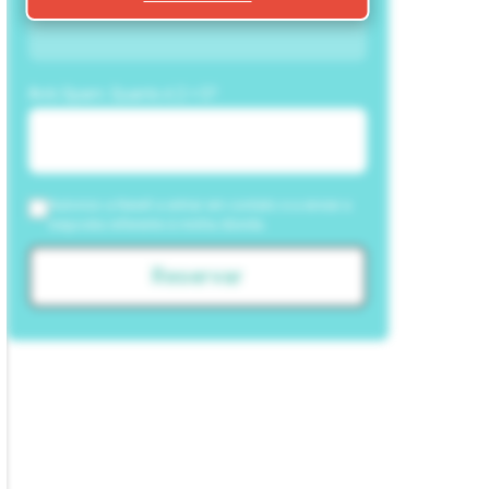
Anti-Spam: Quanto é 2 + 5?
Autorizo a NewIt a entrar em contato e a enviar a
resposta referente à minha dúvida.
Reservar