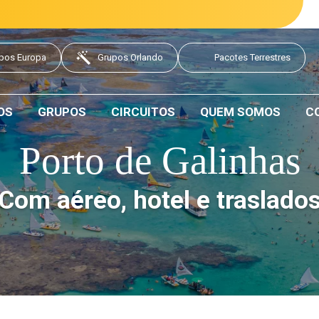
pos Europa
Grupos Orlando
Pacotes Terrestres
OS
GRUPOS
CIRCUITOS
QUEM SOMOS
C
Porto de Galinhas
Com aéreo, hotel e traslado
Data de saída: 15 Outubro 2026