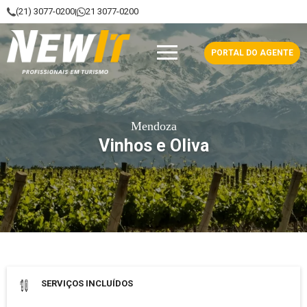
(21) 3077-0200
21 3077-0200
|
NewIt - Profissionais em Turismo
PORTAL DO AGENTE
Mendoza
Vinhos e Oliva
Data de saída: 21 Abril 2027
SERVIÇOS INCLUÍDOS