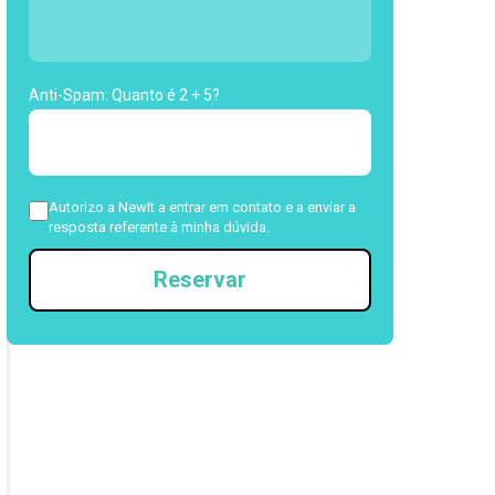
Anti-Spam: Quanto é 2 + 5?
Autorizo a NewIt a entrar em contato e a enviar a
resposta referente à minha dúvida.
Reservar