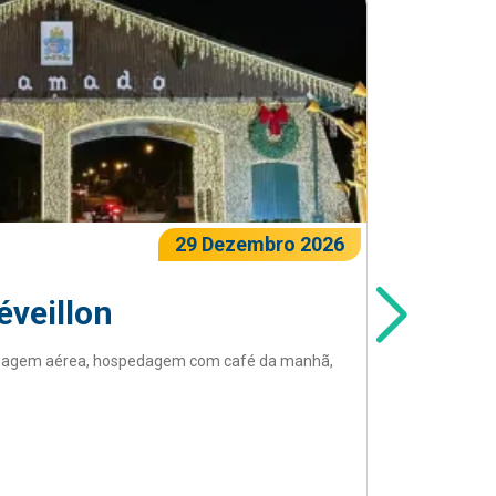
29 Dezembro 2026
veillon
Gram
ssagem aérea, hospedagem com café da manhã,
Pacote d
traslados