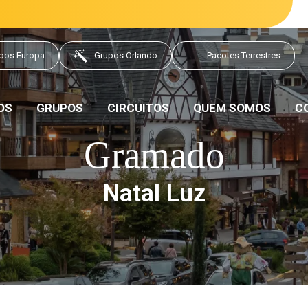
pos Europa
Grupos Orlando
Pacotes Terrestres
OS
GRUPOS
CIRCUITOS
QUEM SOMOS
C
Gramado
Natal Luz
Data de saída: 23 Dezembro 2026