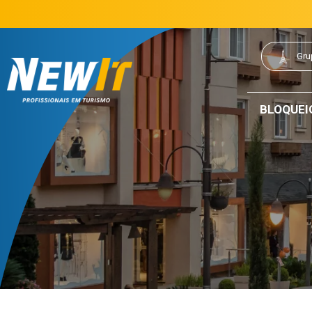
(21) 3077-0200
21 3077-0200
|
Gru
NewIt - Profissionais em Turismo
BLOQUEI