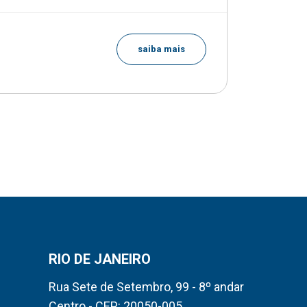
A partir de
saiba mais
R$ 2.7
RIO DE JANEIRO
Rua Sete de Setembro, 99 - 8º andar
Centro - CEP: 20050-005