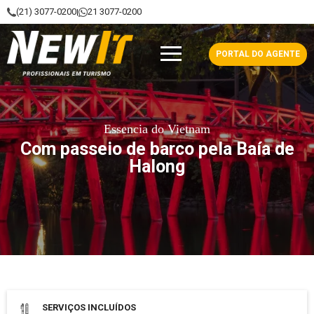
(21) 3077-0200
21 3077-0200
|
NewIt - Profissionais em Turismo
PORTAL DO AGENTE
Essencia do Vietnam
Com passeio de barco pela Baía de
Halong
Data de saída: Abril 2025 a Março 2026
SERVIÇOS INCLUÍDOS