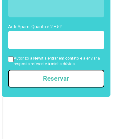
Anti-Spam: Quanto é 2 + 5?
Autorizo a NewIt a entrar em contato e a enviar a
resposta referente à minha dúvida.
Reservar