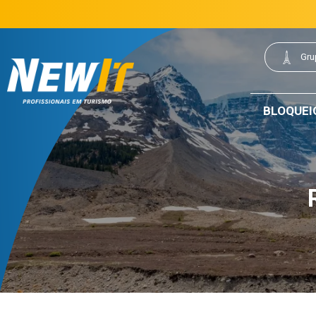
(21) 3077-0200
21 3077-0200
|
Gru
NewIt - Profissionais em Turismo
BLOQUEI