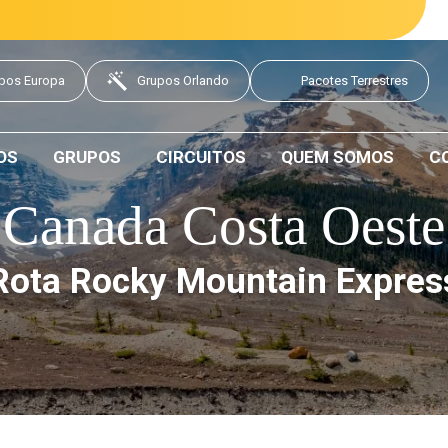
pos Europa
Grupos Orlando
Pacotes Terrestres
OS
GRUPOS
CIRCUITOS
QUEM SOMOS
C
Canada Costa Oeste
Rota Rocky Mountain Expres
Data de saída: Maio a Setembro 2026