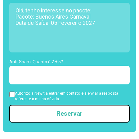
Anti-Spam: Quanto é 2 + 5?
Autorizo a NewIt a entrar em contato e a enviar a resposta
referente à minha dúvida.
Reservar