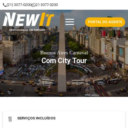
(21) 3077-0200
21 3077-0200
|
NewIt - Profissionais em Turismo
PORTAL DO AGENTE
Buenos Aires Carnaval
Com City Tour
Data de saída: 05 Fevereiro 2027
SERVIÇOS INCLUÍDOS