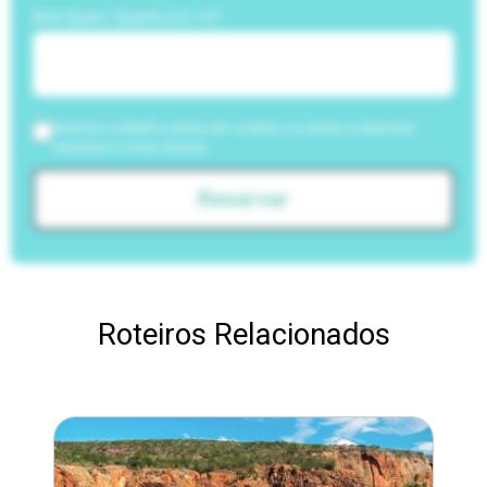
Anti-Spam: Quanto é 2 + 5?
Autorizo a NewIt a entrar em contato e a enviar a resposta
referente à minha dúvida.
Reservar
Roteiros Relacionados