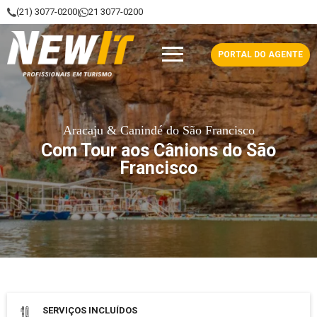
(21) 3077-0200
21 3077-0200
|
NewIt - Profissionais em Turismo
PORTAL DO AGENTE
Aracaju & Canindé do São Francisco
Com Tour aos Cânions do São
Francisco
Data de saída: 24 Julho 2026
SERVIÇOS INCLUÍDOS