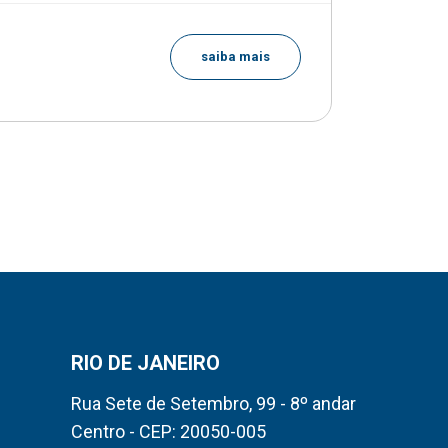
A partir de
saiba mais
R$ 2.5
RIO DE JANEIRO
Rua Sete de Setembro, 99 - 8º andar
Centro - CEP: 20050-005