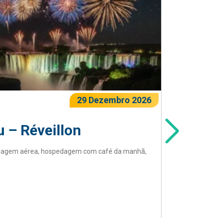
29 Dezembro 2026
 – Réveillon
Foz 
ssagem aérea, hospedagem com café da manhã,
Pacote d
traslados