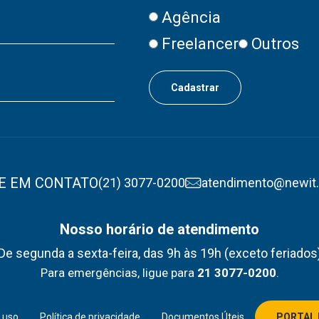
Agência
Freelancer
Outros
E EM CONTATO
(21) 3077-0200
atendimento@newit
Nosso horário de atendimento
De segunda a sexta-feira, das 9h às 19h (exceto feriados
Para emergências, ligue para
21 3077-0200
.
 uso
Política de privacidade
Documentos Úteis
PORTAL 