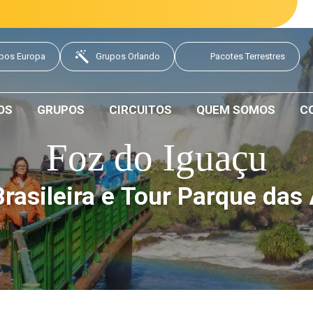
pos Europa
Grupos Orlando
Pacotes Terrestres
OS
GRUPOS
CIRCUITOS
QUEM SOMOS
C
Foz do Iguaçu
rasileira e Tour Parque das
Data de saída: 03 Outubro 2026