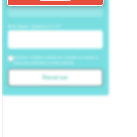
Anti-Spam: Quanto é 2 + 5?
Autorizo a NewIt a entrar em contato e a enviar a
resposta referente à minha dúvida.
Reservar