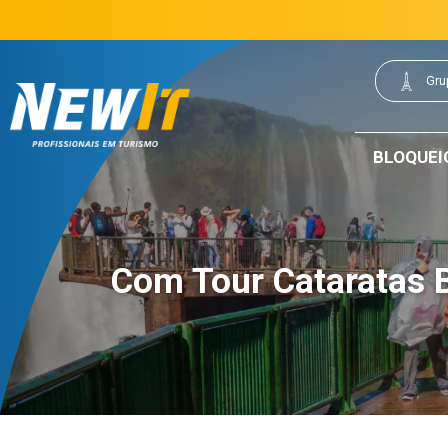
(21) 3077-0200
21 3077-0200
|
Gru
NewIt - Profissionais em Turismo
BLOQUEI
Com Tour Cataratas B