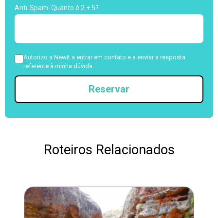
Anti-Spam: Quanto é 2 + 5?
Autorizo a NewIt a entrar em contato e a enviar a resposta
referente à minha dúvida.
Reservar
Roteiros Relacionados