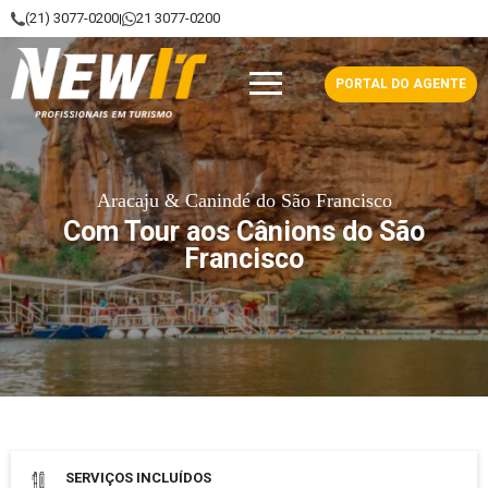
(21) 3077-0200
21 3077-0200
|
NewIt - Profissionais em Turismo
PORTAL DO AGENTE
Aracaju & Canindé do São Francisco
Com Tour aos Cânions do São
Francisco
Data de saída: 29 Setembro 2026
SERVIÇOS INCLUÍDOS