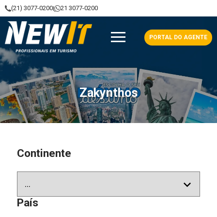
(21) 3077-0200
21 3077-0200
|
NewIt - Profissionais em Turismo
PORTAL DO AGENTE
Zakynthos
Continente
País