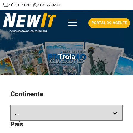
(21) 3077-0200
21 3077-0200
|
NewIt - Profissionais em Turismo
PORTAL DO AGENTE
Troia
Continente
País