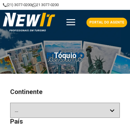
(21) 3077-0200
21 3077-0200
|
NewIt - Profissionais em Turismo
PORTAL DO AGENTE
Tóquio
Continente
País