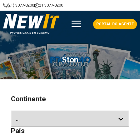
(21) 3077-0200
21 3077-0200
|
NewIt - Profissionais em Turismo
PORTAL DO AGENTE
Ston
Continente
País