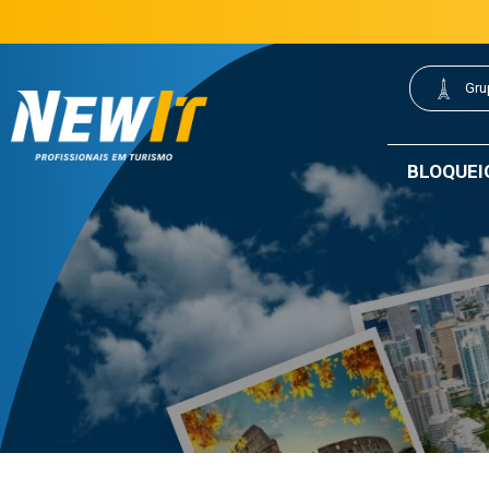
(21) 3077-0200
21 3077-0200
|
Gru
NewIt - Profissionais em Turismo
BLOQUEI