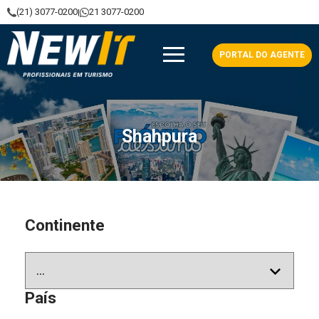
(21) 3077-0200
21 3077-0200
|
NewIt - Profissionais em Turismo
PORTAL DO AGENTE
Shahpura
Continente
País