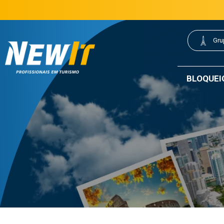
(21) 3077-0200
21 3077-0200
|
Gru
NewIt - Profissionais em Turismo
BLOQUEI