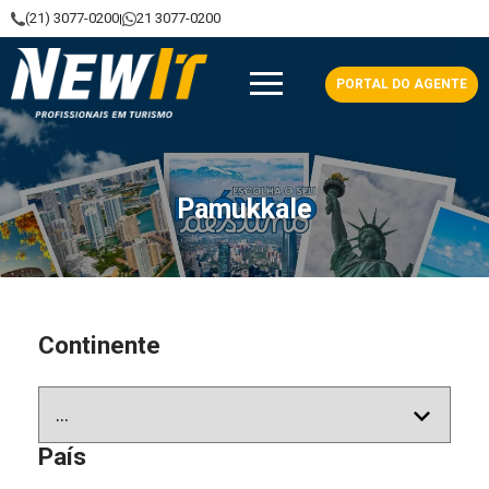
(21) 3077-0200
21 3077-0200
|
NewIt - Profissionais em Turismo
PORTAL DO AGENTE
Pamukkale
Continente
País