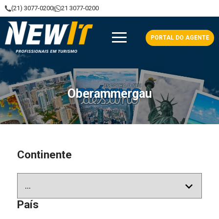
(21) 3077-0200
21 3077-0200
|
NewIt - Profissionais em Turismo
PORTAL DO AGENTE
Oberammergau
Continente
País