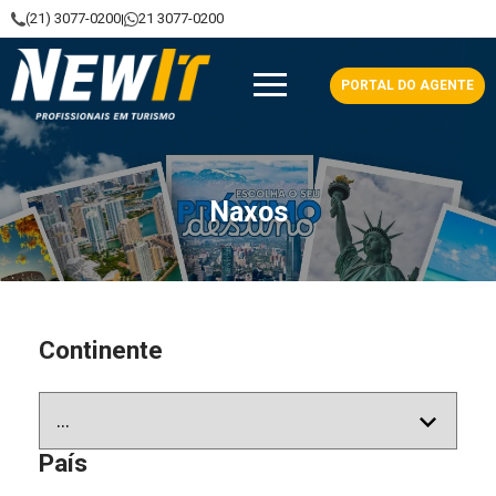
(21) 3077-0200
21 3077-0200
|
NewIt - Profissionais em Turismo
PORTAL DO AGENTE
Naxos
Continente
País