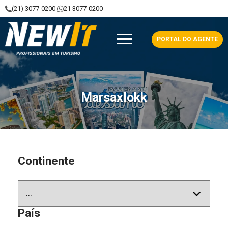
(21) 3077-0200
21 3077-0200
|
NewIt - Profissionais em Turismo
PORTAL DO AGENTE
Marsaxlokk
Continente
País