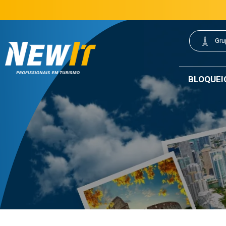
(21) 3077-0200
21 3077-0200
|
Gru
NewIt - Profissionais em Turismo
BLOQUEI