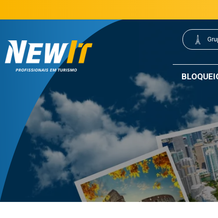
(21) 3077-0200
21 3077-0200
|
Gru
NewIt - Profissionais em Turismo
BLOQUEI