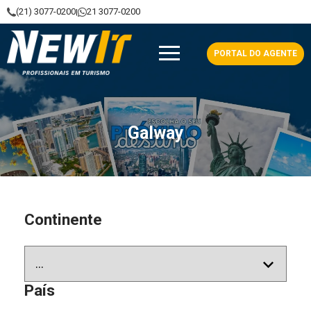
(21) 3077-0200
21 3077-0200
|
NewIt - Profissionais em Turismo
PORTAL DO AGENTE
Galway
Continente
País