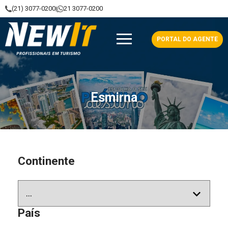
(21) 3077-0200
21 3077-0200
|
NewIt - Profissionais em Turismo
PORTAL DO AGENTE
Esmirna
Continente
País