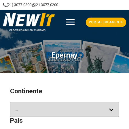
(21) 3077-0200
21 3077-0200
|
NewIt - Profissionais em Turismo
PORTAL DO AGENTE
Epernay
Continente
País