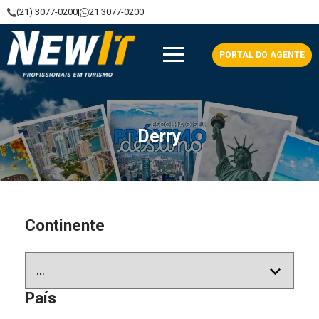
(21) 3077-0200
21 3077-0200
|
NewIt - Profissionais em Turismo
PORTAL DO AGENTE
Derry
Continente
País