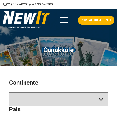
(21) 3077-0200
21 3077-0200
|
NewIt - Profissionais em Turismo
PORTAL DO AGENTE
Canakkale
Continente
País