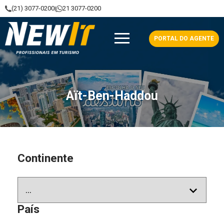
(21) 3077-0200
21 3077-0200
|
NewIt - Profissionais em Turismo
PORTAL DO AGENTE
Aït-Ben-Haddou
Continente
País